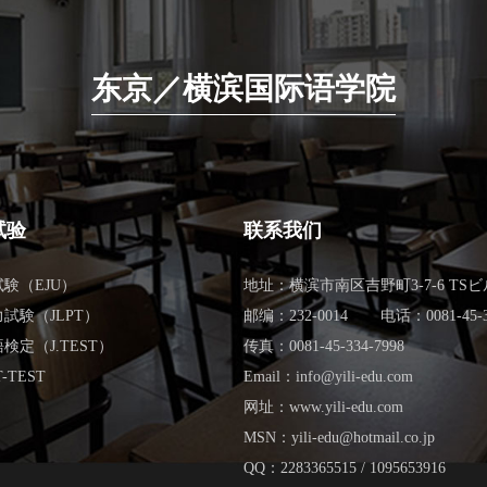
东京／横滨国际语学院
试验
联系我们
験（EJU）
地址：横滨市南区吉野町3-7-6 TSビ
試験（JLPT）
邮编：232-0014
电话：0081-45-3
検定（J.TEST）
传真：0081-45-334-7998
-TEST
Email：info@yili-edu.com
网址：www.yili-edu.com
MSN：yili-edu@hotmail.co.jp
QQ：2283365515 / 1095653916