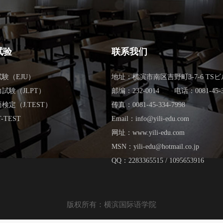
试验
联系我们
験（EJU）
地址：横滨市南区吉野町3-7-6 TSビ
試験（JLPT）
邮编：232-0014
电话：0081-45-3
検定（J.TEST）
传真：0081-45-334-7998
-TEST
Email：info@yili-edu.com
网址：www.yili-edu.com
MSN：yili-edu@hotmail.co.jp
QQ：2283365515 / 1095653916
版权所有：横滨国际语学院