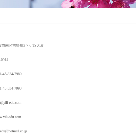
市南区吉野町3-7-6 TS大厦
-0014
1-45-334-7989
1-45-334-7998
o@yili-edu.com
.yili-edu.com
i-edu@hotmail.co.jp